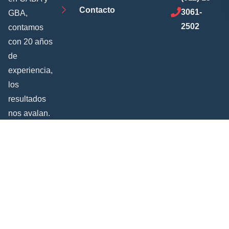
Contacto
3061-
GBA,
2502
contamos
con 20 años
de
experiencia,
los
resultados
nos avalan.
Todos los derechos reservados 2025 © Destapaciones1
políticas de privacidad
Sitio protegido por Google reCAPTCHA. Ver
y
términos de servicio
.