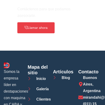
¿Necesita Ayuda?
Contáctenos para que podamos
asesorarle.
Llamar ahora
Mapa del
Artículos
Contacto
Somos la
sitio
Blog
Buenos
empresa
Inicio
Aires,
líder en
Galería
Argentina
destapaciones
mirandahi@
con maquina
Clientes
(011) 15
en CABA y