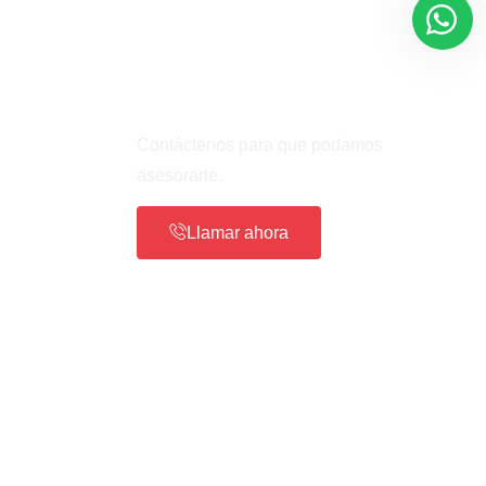
¿Necesita Ayuda?
Contáctenos para que podamos
asesorarle.
Llamar ahora