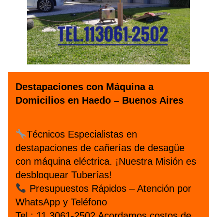
Destapaciones con Máquina a
Domicilios en Haedo – Buenos Aires
Técnicos Especialistas en
destapaciones de cañerías de desagüe
con máquina eléctrica. ¡Nuestra Misión es
desbloquear Tuberías!
Presupuestos Rápidos – Atención por
WhatsApp y Teléfono
Tel.: 11 3061-2502 Acordamos costos de