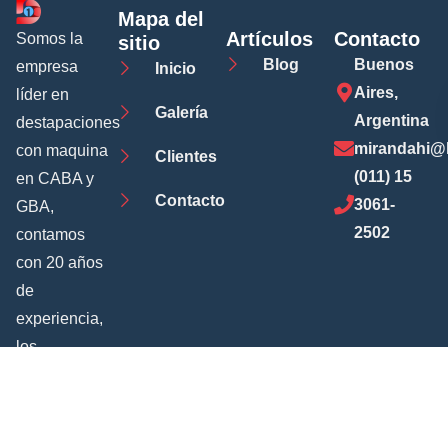
Mapa del
Artículos
Contacto
Somos la
sitio
Blog
Buenos
empresa
Inicio
Aires,
líder en
Galería
Argentina
destapaciones
mirandahi@
con maquina
Clientes
(011) 15
en CABA y
Contacto
3061-
GBA,
2502
contamos
con 20 años
de
experiencia,
los
resultados
nos avalan.