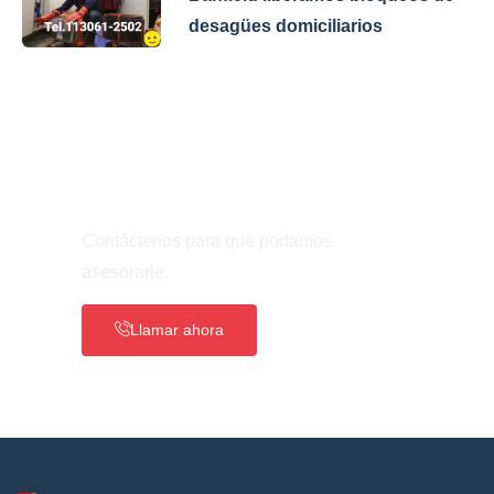
desagües domiciliarios
¿Necesita Ayuda?
Contáctenos para que podamos
asesorarle.
Llamar ahora